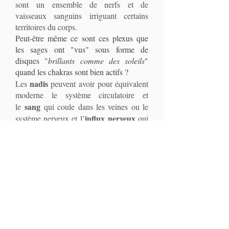
sont un ensemble de nerfs et de
vaisseaux sanguins irriguant certains
territoires du corps.
Peut-être même ce sont ces plexus que
les sages ont "vus" sous forme de
disques "
brillants comme des soleils
"
quand les chakras sont bien actifs ?
nadis
Les
peuvent avoir pour équivalent
moderne le système circulatoire et
sang
le
qui coule dans les veines ou le
influx nerveux
système nerveux et l’
qui
circule dans les nerfs.
Ainsi plexus/chakras et nadis/système
circulatoire ou nerveux sont les visions
orientale et occidentale, subtile ou
matérielle de l'homme et de son énergie.
La bonne circulation de l'énergie
dans les chakras et la possibilité de
sa bonne circulation d'un centre à