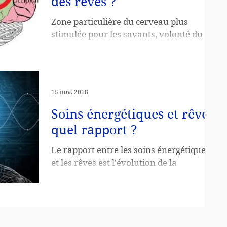
des reves ?
Zone particulière du cerveau plus
stimulée pour les savants, volonté du
moi de savoir, retenir ce que la
Conscience vient dire la nuit, les
15 nov. 2018
Soins énergétiques et rêves
quel rapport ?
Le rapport entre les soins énergétiques
et les rêves est l'évolution de la
conscience possible pour toute personne
le désirant