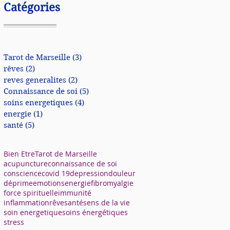
Catégories
Tarot de Marseille
(3)
3 posts
rêves
(2)
2 posts
reves generalites
(2)
2 posts
Connaissance de soi
(5)
5 posts
soins energetiques
(4)
4 posts
energie
(1)
1 post
santé
(5)
5 posts
Bien Etre
Tarot de Marseille
acupuncture
connaissance de soi
conscience
covid 19
depression
douleur
déprime
emotions
energie
fibromyalgie
force spirituelle
immunité
inflammation
rêve
santé
sens de la vie
soin energetique
soins énergétiques
stress